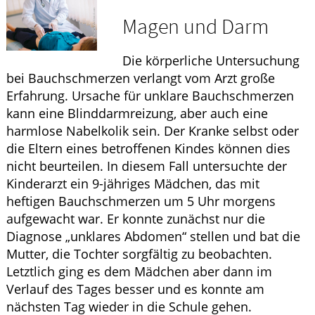
Ratgeber
Magen und Darm
Krankheiten & Therapie
Die körperliche Untersuchung
HOMÖOPATHIE
bei Bauchschmerzen verlangt vom Arzt große
Erfahrung. Ursache für unklare Bauchschmerzen
ELTERN UND KIND
kann eine Blinddarmreizung, aber auch eine
harmlose Nabelkolik sein. Der Kranke selbst oder
die Eltern eines betroffenen Kindes können dies
nicht beurteilen. In diesem Fall untersuchte der
Kinderarzt ein 9-jähriges Mädchen, das mit
heftigen Bauchschmerzen um 5 Uhr morgens
aufgewacht war. Er konnte zunächst nur die
Diagnose „unklares Abdomen“ stellen und bat die
Mutter, die Tochter sorgfältig zu beobachten.
Letztlich ging es dem Mädchen aber dann im
Verlauf des Tages besser und es konnte am
nächsten Tag wieder in die Schule gehen.