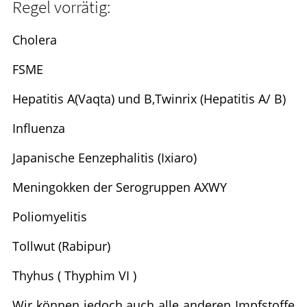
Ratgeber
Regel vorrätig:
Krankheiten & Therapie
Cholera
FSME
HOMÖOPATHIE
Hepatitis A(Vaqta) und B,Twinrix (Hepatitis A/ B)
ELTERN UND KIND
Influenza
Japanische Eenzephalitis (Ixiaro)
Meningokken der Serogruppen AXWY
Poliomyelitis
Tollwut (Rabipur)
Thyhus ( Thyphim VI )
Wir können jedoch auch alle anderen Impfstoffe